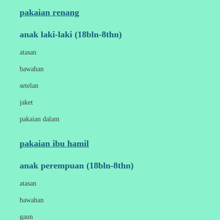
pakaian renang
anak laki-laki (18bln-8thn)
atasan
bawahan
setelan
jaket
pakaian dalam
pakaian ibu hamil
anak perempuan (18bln-8thn)
atasan
bawahan
gaun