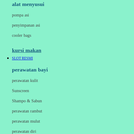
alat menyusui
pompa asi
penyimpanan asi
cooler bags
kursi makan
SLOT RESMI
perawatan bayi
perawatan kulit
Sunscreen
Shampo & Sabun
perawatan rambut
perawatan mulut
perawatan diri