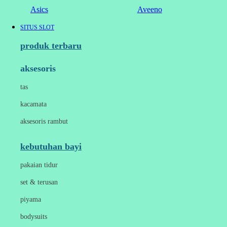
Asics
Aveeno
SITUS SLOT
produk terbaru
aksesoris
tas
kacamata
aksesoris rambut
kebutuhan bayi
pakaian tidur
set & terusan
piyama
bodysuits