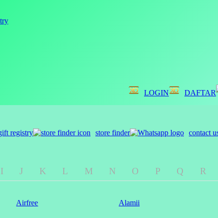
try
LOGIN
DAFTAR
gift registry
store finder
contact u
I
J
K
L
M
N
O
P
Q
R
Airfree
Alamii