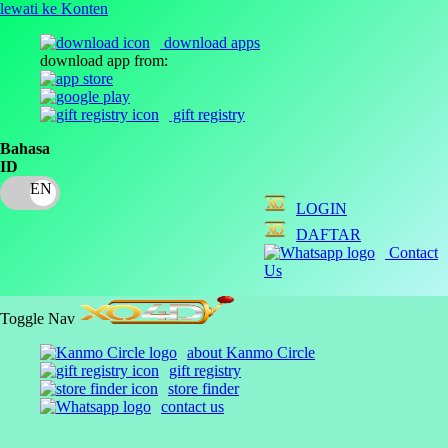
lewati ke Konten
download apps
download app from:
gift registry
Bahasa
ID
LOGIN
DAFTAR
Contact
Us
Toggle Nav
about Kanmo Circle
gift registry
store finder
contact us