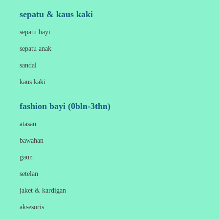
sepatu & kaus kaki
sepatu bayi
sepatu anak
sandal
kaus kaki
fashion bayi (0bln-3thn)
atasan
bawahan
gaun
setelan
jaket & kardigan
aksesoris