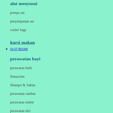
alat menyusui
pompa asi
penyimpanan asi
cooler bags
kursi makan
SLOT RESMI
perawatan bayi
perawatan kulit
Sunscreen
Shampo & Sabun
perawatan rambut
perawatan mulut
perawatan diri