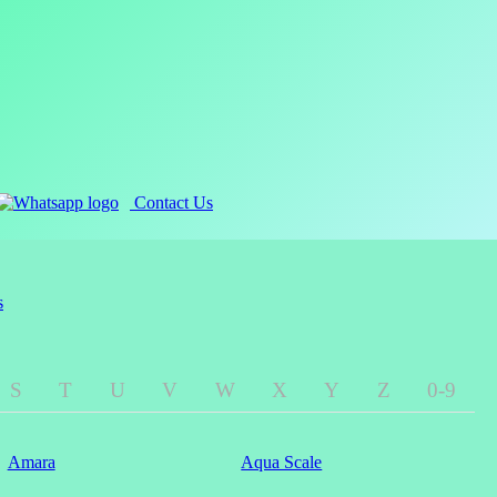
Contact Us
s
S
T
U
V
W
X
Y
Z
0-9
Amara
Aqua Scale