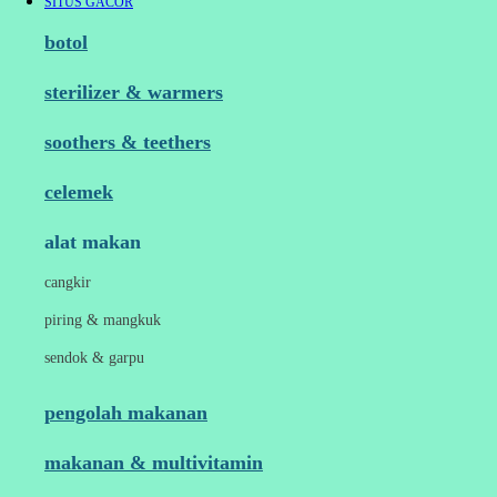
SITUS GACOR
botol
sterilizer & warmers
soothers & teethers
celemek
alat makan
cangkir
piring & mangkuk
sendok & garpu
pengolah makanan
makanan & multivitamin