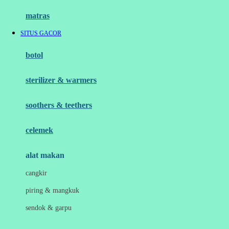
Hauck
matras
Havaianas
SITUS GACOR
Hegen
botol
Hot Wheels
sterilizer & warmers
Hybrid
soothers & teethers
I
Inlacta DHA
celemek
Interlac
alat makan
Ivenet
cangkir
J
piring & mangkuk
Jack N Jill
sendok & garpu
Joie