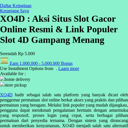
Q
Daftar Keinginan
Keranjang Saya
QV Baby
XO4D : Aksi Situs Slot Gacor
R
Online Resmi & Link Populer
Real Shades
Slot 4D Gampang Menang
Red Castle
Serendah
Rp 5.000
Ribbon Madness
Earn
1.000.000
-
5.000.000
Bonus
S
Use Installment Options from
.
Laarn more
Available for :
Sebamed
home delivery
store pickup
Silver Cross
XO4D
hadir sebagai salah satu platform yang banyak dicari oleh
Simply Idea
penggemar permainan slot online berkat akses yang praktis dan pilihan
permainan yang beragam. Melalui link populer yang mudah dijangkau,
Skip Hop
pengguna dapat menikmati pengalaman bermain dengan antarmuka
yang responsif, proses login yang cepat, serta berbagai pilihan
Spectra
permainan dari penyedia ternama. Dengan sistem yang dirancang
untuk memberikan kenyamanan, XO4D menjadi salah satu alternatif
Squishmallows