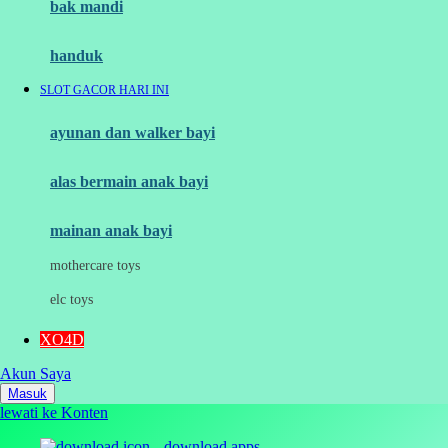
Moby
bak mandi
Momami
handuk
Mothercare
SLOT GACOR HARI INI
Mustela
ayunan dan walker bayi
My Buddy Tag
My K
alas bermain anak bayi
N
mainan anak bayi
Naif
mothercare toys
Nike
elc toys
Nordic Natural
XO4D
Nuby
Akun Saya
Nuna
Masuk
lewati ke Konten
O
download apps