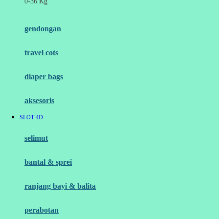
0-36 Kg
Fisher Price
Flipper
gendongan
Friends Of Sally
travel cots
G
diaper bags
Gb
Geko
aksesoris
Graco
SLOT 4D
Gund
selimut
H
bantal & sprei
Habbie
Haenim
ranjang bayi & balita
Happy Horse
perabotan
Happy Tummy