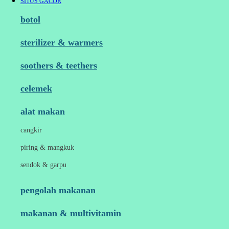
SITUS GACOR
botol
sterilizer & warmers
soothers & teethers
celemek
alat makan
cangkir
piring & mangkuk
sendok & garpu
pengolah makanan
makanan & multivitamin