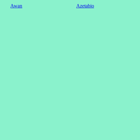
Awan
Azetabio