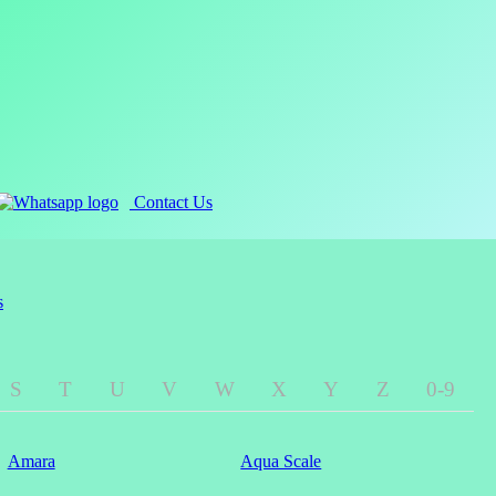
Contact Us
s
S
T
U
V
W
X
Y
Z
0-9
Amara
Aqua Scale