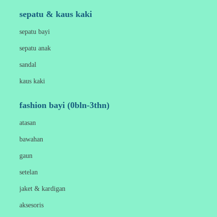
sepatu & kaus kaki
sepatu bayi
sepatu anak
sandal
kaus kaki
fashion bayi (0bln-3thn)
atasan
bawahan
gaun
setelan
jaket & kardigan
aksesoris